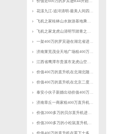
价值近600万的罗宾逊R44开始空中飞播造林
花漾九江-追浔清明-最美人间四月天-去庐山西海踏青去
飞机之家桂林山水旅游基地乘坐直升飞机俯瞰看桂林山水你值得拥有
飞机之家龙虎山清明节踏青之旅正式开启
一架400万的罗宾逊在湖北省进行空中巡查
济南莱芜茂业天地广场租400万直升机进行商业庆典
江西省鹰潭市贵溪市龙虎山空中游览
价值400万的直升机在北湖北随州进行空中航测
价值400万的直升机在北京二度开展空中巡检
泰安小伙子新婚出动价值400万的直升机助阵
济南章丘一商家租400万直升机进行空中飞行
价值2000多万的贝尔直升机进行空中巡检
价值2000多万的小松鼠直升机空中吊装茶树
价值400万的直升机在零下十多度的北京继续航测